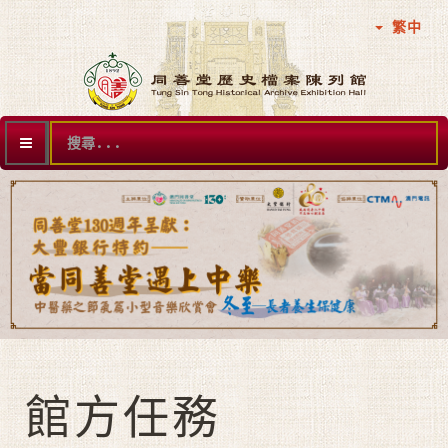
繁中
搜
尋...
館方任務