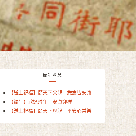
最新消息
【送上祝福】願天下父親 歲歲皆安康
【端午】欣逢端午 安康迎祥
【送上祝福】願天下母親 平安心常樂