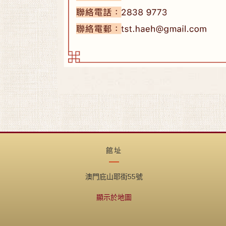
館址
澳門庇山耶街55號
顯示於地圖