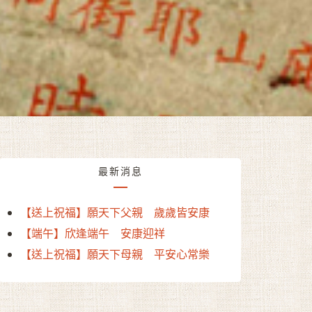
最新消息
【送上祝福】願天下父親 歲歲皆安康
【端午】欣逢端午 安康迎祥
【送上祝福】願天下母親 平安心常樂