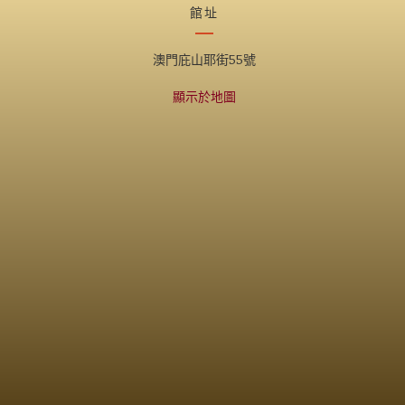
館址
澳門庇山耶街55號
顯示於地圖